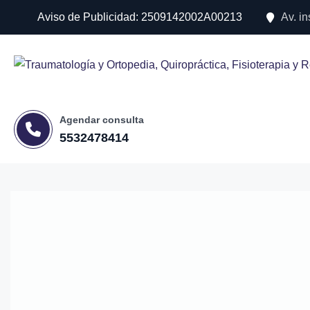
Aviso de Publicidad: 2509142002A00213
Av. i
Agendar consulta
5532478414