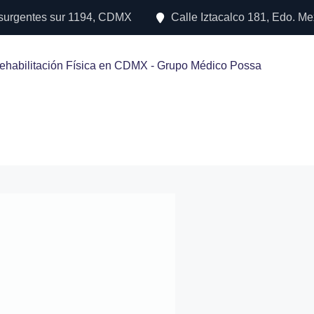
nsurgentes sur 1194, CDMX
Calle Iztacalco 181, Edo. Me