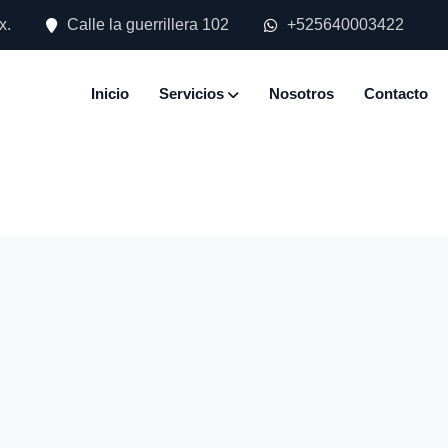
x.
Calle la guerrillera 102
+525640003422
Inicio
Servicios
Nosotros
Contacto