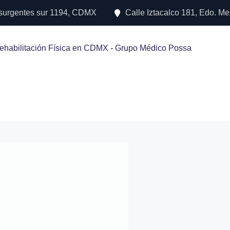
nsurgentes sur 1194, CDMX
Calle Iztacalco 181, Edo. Me