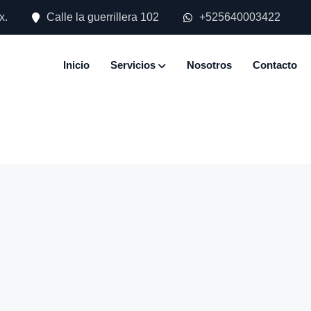
x.
Calle la guerrillera 102
+525640003422
Inicio
Servicios
Nosotros
Contacto