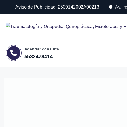
Aviso de Publicidad: 2509142002A00213
Av. i
Agendar consulta
5532478414