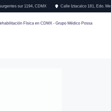
nsurgentes sur 1194, CDMX
Calle Iztacalco 181, Edo. Me