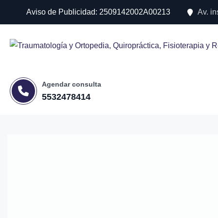
Aviso de Publicidad: 2509142002A00213
Av. i
Agendar consulta
5532478414