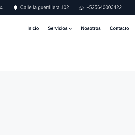
x.
Calle la guerrillera 102
+525640003422
Inicio
Servicios
Nosotros
Contacto