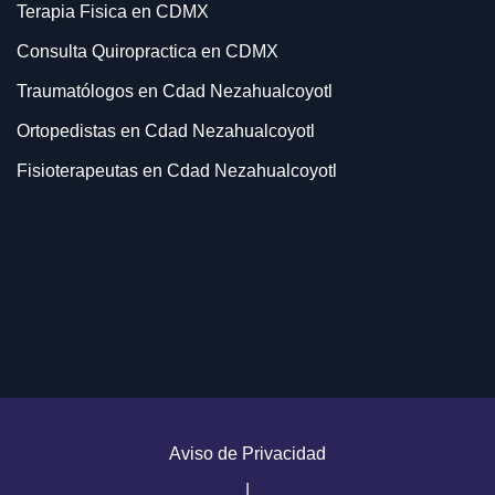
Terapia Fisica en CDMX
Consulta Quiropractica en CDMX
Traumatólogos en Cdad Nezahualcoyotl
Ortopedistas en Cdad Nezahualcoyotl
Fisioterapeutas en Cdad Nezahualcoyotl
Quiropracticos en Cdad Nezahualcoyotl
Consulta Traumatología en Cdad Nezahualcoyotl
Consulta Ortopedia en Cdad Nezahualcoyotl
Terapia Fisica en Cdad Nezahualcoyotl
Rehabilitacion en Cdad Nezahualcoyotl
Consulta Quiropractica en Cdad Nezahualcoyotl
Doctores Traumatólogos en Cdad Nezahualcoyotl
Aviso de Privacidad
Doctores Ortopedistas en Cdad Nezahualcoyotl
|