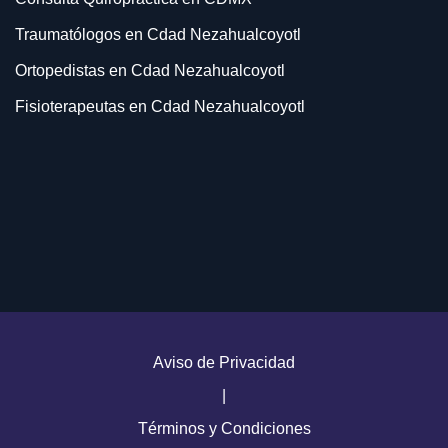
Traumatólogos en Cdad Nezahualcoyotl
Ortopedistas en Cdad Nezahualcoyotl
Fisioterapeutas en Cdad Nezahualcoyotl
Quiropracticos en Cdad Nezahualcoyotl
Consulta Traumatología en Cdad Nezahualcoyotl
Consulta Ortopedia en Cdad Nezahualcoyotl
Terapia Fisica en Cdad Nezahualcoyotl
Rehabilitacion en Cdad Nezahualcoyotl
Consulta Quiropractica en Cdad Nezahualcoyotl
Doctores Traumatólogos en Cdad Nezahualcoyotl
Aviso de Privacidad
Doctores Ortopedistas en Cdad Nezahualcoyotl
|
Términos y Condiciones
Traumatólogos en Naucalpan de Juárez