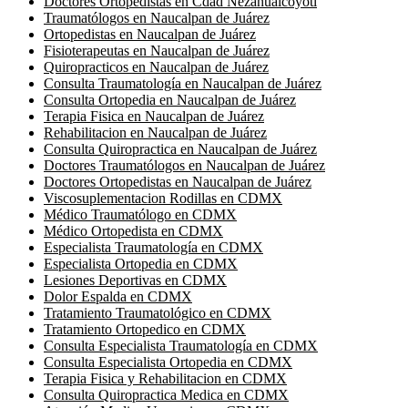
Doctores Ortopedistas en Cdad Nezahualcoyotl
Traumatólogos en Naucalpan de Juárez
Ortopedistas en Naucalpan de Juárez
Fisioterapeutas en Naucalpan de Juárez
Quiropracticos en Naucalpan de Juárez
Consulta Traumatología en Naucalpan de Juárez
Consulta Ortopedia en Naucalpan de Juárez
Terapia Fisica en Naucalpan de Juárez
Rehabilitacion en Naucalpan de Juárez
Consulta Quiropractica en Naucalpan de Juárez
Doctores Traumatólogos en Naucalpan de Juárez
Doctores Ortopedistas en Naucalpan de Juárez
Viscosuplementacion Rodillas en CDMX
Médico Traumatólogo en CDMX
Médico Ortopedista en CDMX
Especialista Traumatología en CDMX
Especialista Ortopedia en CDMX
Lesiones Deportivas en CDMX
Dolor Espalda en CDMX
Tratamiento Traumatológico en CDMX
Tratamiento Ortopedico en CDMX
Consulta Especialista Traumatología en CDMX
Consulta Especialista Ortopedia en CDMX
Terapia Fisica y Rehabilitacion en CDMX
Consulta Quiropractica Medica en CDMX