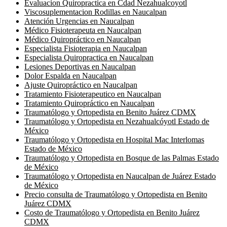
Evaluacion Quiropractica en Cdad Nezahualcoyotl
Viscosuplementacion Rodillas en Naucalpan
Atención Urgencias en Naucalpan
Médico Fisioterapeuta en Naucalpan
Médico Quiropráctico en Naucalpan
Especialista Fisioterapia en Naucalpan
Especialista Quiropractica en Naucalpan
Lesiones Deportivas en Naucalpan
Dolor Espalda en Naucalpan
Ajuste Quiropráctico en Naucalpan
Tratamiento Fisioterapeutico en Naucalpan
Tratamiento Quiropráctico en Naucalpan
Traumatólogo y Ortopedista en Benito Juárez CDMX
Traumatólogo y Ortopedista en Nezahualcóyotl Estado de
México
Traumatólogo y Ortopedista en Hospital Mac Interlomas
Estado de México
Traumatólogo y Ortopedista en Bosque de las Palmas Estado
de México
Traumatólogo y Ortopedista en Naucalpan de Juárez Estado
de México
Precio consulta de Traumatólogo y Ortopedista en Benito
Juárez CDMX
Costo de Traumatólogo y Ortopedista en Benito Juárez
CDMX