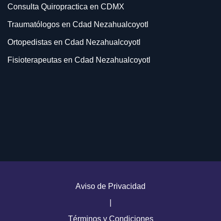
Consulta Quiropractica en CDMX
Traumatólogos en Cdad Nezahualcoyotl
Ortopedistas en Cdad Nezahualcoyotl
Fisioterapeutas en Cdad Nezahualcoyotl
Quiropracticos en Cdad Nezahualcoyotl
Consulta Traumatología en Cdad Nezahualcoyotl
Consulta Ortopedia en Cdad Nezahualcoyotl
Terapia Fisica en Cdad Nezahualcoyotl
Rehabilitacion en Cdad Nezahualcoyotl
Consulta Quiropractica en Cdad Nezahualcoyotl
Doctores Traumatólogos en Cdad Nezahualcoyotl
Aviso de Privacidad
Doctores Ortopedistas en Cdad Nezahualcoyotl
|
Términos y Condiciones
Traumatólogos en Naucalpan de Juárez